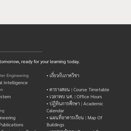
omorrow, ready for your learning today.
• เกี่ยวกับภาควิชา
ter Engineering
l Intelligence
• ตารางสอน
|
Course Timetable
on
ystem
• เวลาพบ นศ.
|
Office Hours
• ปฎิทินการศึกษา
|
Academic
Calendar
ing
ineering
• แผนที่อาคารเรียน
|
Map Of
ublications
Buildings