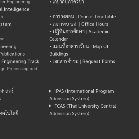
• เกี่ยวกับภาควิชา
ter Engineering
l Intelligence
• ตารางสอน
|
Course Timetable
on
ystem
• เวลาพบ นศ.
|
Office Hours
• ปฎิทินการศึกษา
|
Academic
Calendar
ing
ineering
• แผนที่อาคารเรียน
|
Map Of
ublications
Buildings
y Engineering Track
• เอกสารคำขอ
|
Request Forms
age Processing and
ศาสตร์
IPAS (International Program
น
Admission System)
TCAS (Thai University Central
เทคโนโลยี
Admission System)