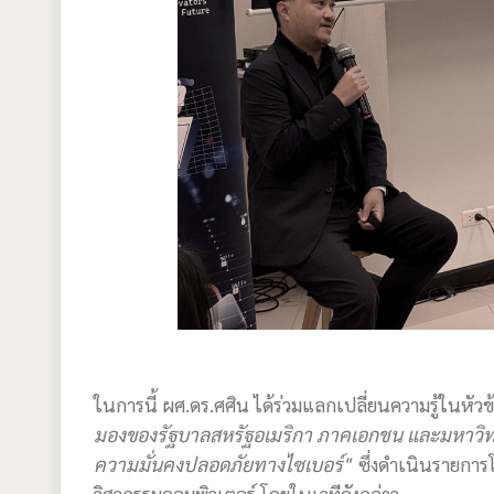
ในการนี้ ผศ.ดร.ศศิน ได้ร่วมแลกเปลี่ยนความรู้ในหัวข
มองของรัฐบาลสหรัฐอเมริกา ภาคเอกชน และมหาวิท
ความมั่นคงปลอดภัยทางไซเบอร์"
ซึ่งดำเนินรายการ
วิศวกรรมคอมพิวเตอร์ โดยในเวทีดังกล่าว