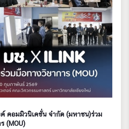
งค์ คอมมิวนิเคชั่น จำกัด (มหาชน)ร่วม
าร (MOU)