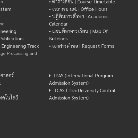
• ตารางสอน
|
Course Timetable
on
ystem
• เวลาพบ นศ.
|
Office Hours
• ปฎิทินการศึกษา
|
Academic
Calendar
ing
ineering
• แผนที่อาคารเรียน
|
Map Of
ublications
Buildings
y Engineering Track
• เอกสารคำขอ
|
Request Forms
age Processing and
ศาสตร์
IPAS (International Program
น
Admission System)
TCAS (Thai University Central
เทคโนโลยี
Admission System)