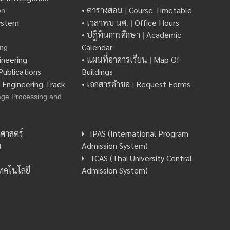
• ตารางสอน
|
Course Timetable
on
ystem
• เวลาพบ นศ.
|
Office Hours
• ปฎิทินการศึกษา
|
Academic
Calendar
ing
ineering
• แผนที่อาคารเรียน
|
Map Of
ublications
Buildings
y Engineering Track
• เอกสารคำขอ
|
Request Forms
age Processing and
ศาสตร์
IPAS (International Program
น
Admission System)
TCAS (Thai University Central
เทคโนโลยี
Admission System)